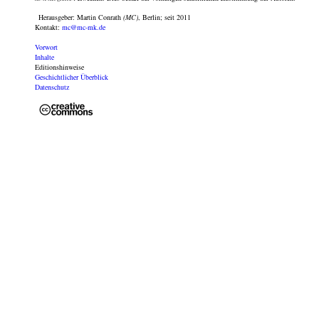
Herausgeber: Martin Conrath
(MC)
, Berlin; seit 2011
Kontakt:
mc@mc-mk.de
Vorwort
Inhalte
Editionshinweise
Geschichtlicher Überblick
Datenschutz