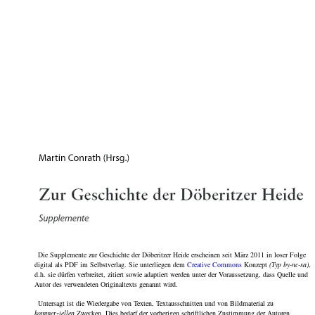
Die Supplemente zur Geschichte der Döberitzer Heide erscheinen seit März 2011 in loser Folge
digital als PDF im Selbstverlag. Sie unterliegen dem
Creative Commons
Konzept
(Typ by-nc-sa)
,
d.h. sie dürfen verbreitet, zitiert sowie adaptiert werden unter der Voraussetzung, dass Quelle und
Autor des verwendeten Originaltexts genannt wird.
Untersagt ist die Wiedergabe von Texten, Textausschnitten und von Bildmaterial zu
kommerziellen
Zwecken. Dies bedarf der vorherigen schriftlichen Zustimmung der Autoren.